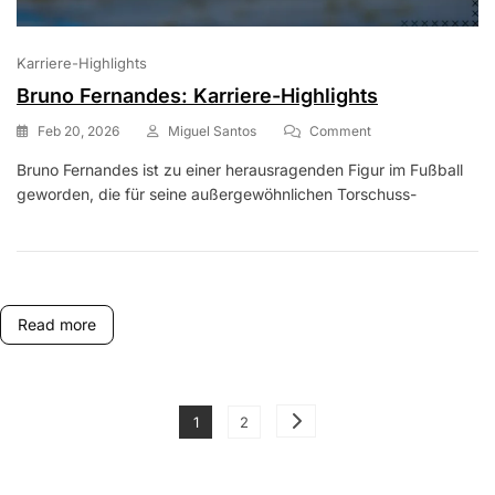
Karriere-Highlights
Bruno Fernandes: Karriere-Highlights
On
Feb 20, 2026
Miguel Santos
Comment
Bruno
Bruno Fernandes ist zu einer herausragenden Figur im Fußball
Fernandes:
geworden, die für seine außergewöhnlichen Torschuss-
Karriere-
Highlights
Read more
Posts
Page
Page
1
2
pagination