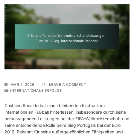
ON
MAR 2, 2026
LEAVE A COMMENT
CRISTIANO
INTERNATIONALE ERFOLGE
RONALDO:
WELTMEISTERSCHAFTSL
Cristiano Ronaldo hat einen bleibenden Eindruck im
EURO
internationalen Fußball hinterlassen, insbesondere durch seine
2016
herausragenden Leistungen bei der FIFA-Weltmeisterschaft und
SIEG,
INTERNATIONALE
seine entscheidende Rolle beim Sieg Portugals bei der Euro
REKORDE
2016. Bekannt für seine außergewöhnlichen Fähigkeiten und